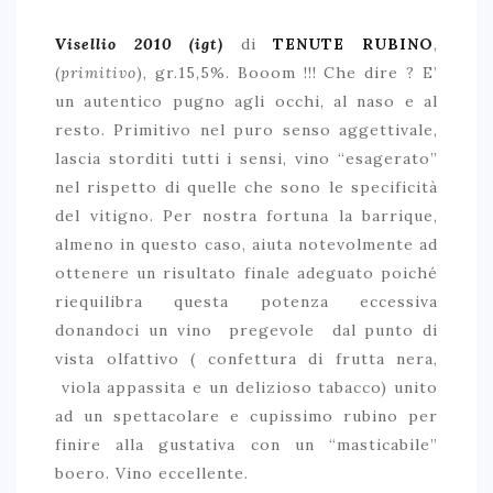
Visellio 2010 (igt)
di
TENUTE RUBINO
,
(
primitivo
), gr.15,5%. Booom !!! Che dire ? E’
un autentico pugno agli occhi, al naso e al
resto. Primitivo nel puro senso aggettivale,
lascia storditi tutti i sensi, vino “esagerato”
nel rispetto di quelle che sono le specificità
del vitigno. Per nostra fortuna la barrique,
almeno in questo caso, aiuta notevolmente ad
ottenere un risultato finale adeguato poiché
riequilibra questa potenza eccessiva
donandoci un vino pregevole dal punto di
vista olfattivo ( confettura di frutta nera,
viola appassita e un delizioso tabacco) unito
ad un spettacolare e cupissimo rubino per
finire alla gustativa con un “masticabile”
boero. Vino eccellente.