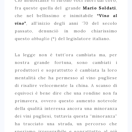
Ciò nonostante vi furono voci fuori dal coro,
fra queste quella del grande
Mario Soldati
,
che nel bellissimo e inimitabile
“Vino al
vino”
, all’inizio degli anni ’70 del secolo
passato, denunciò in modo chiarissimo
questo
abbaglio
(*) del legislatore italiano.
La legge non è tutt’ora cambiata ma, per
nostra grande fortuna, sono cambiati i
produttori e soprattutto è cambiata la loro
mentalità che ha permesso al vino pugliese
di risalire velocemente la china. A scanso di
equivoci è bene dire che una rondine non fa
primavera, ovvero questo aumento notevole
della qualità interessa ancora una minoranza
dei vini pugliesi, tuttavia questa “minoranza”
ha tracciato una strada, un percorso che
speriamo irreversibile e soprattutto al più