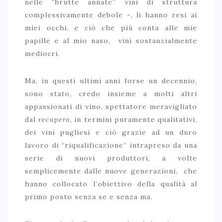
nelle “brutte annate” vini di struttura
LE MILLE BOLLE…OLTRE IL PO
complessivamente debole -, li hanno resi ai
IL VERDICCHIO VISTO DA UN .. BALCONE
miei occhi, e ciò che più conta alle mie
DOUCE SICILE
papille e al mio naso, vini sostanzialmente
mediocri.
FRIULANO, MY LOVE
BRUNELLO VS BRUNELLO TENUTA IL POGGIONE SFIDA
Ma, in questi ultimi anni forse un decennio,
CASANOVA DI NERI
sono stato, credo insieme a molti altri
IL VASSALLO: UN PICCOLO GRANDE BORDEAUX ALLE
appassionati di vino, spettatore meravigliato
PORTE DI ROMA
dal
recupero,
in termini puramente qualitativi,
dei vini pugliesi e ciò grazie ad un duro
lavoro di “riqualificazione” intrapreso da una
serie di nuovi produttori, a volte
semplicemente dalle nuove generazioni, che
hanno collocato l’obiettivo della qualità al
primo posto senza se e senza ma.