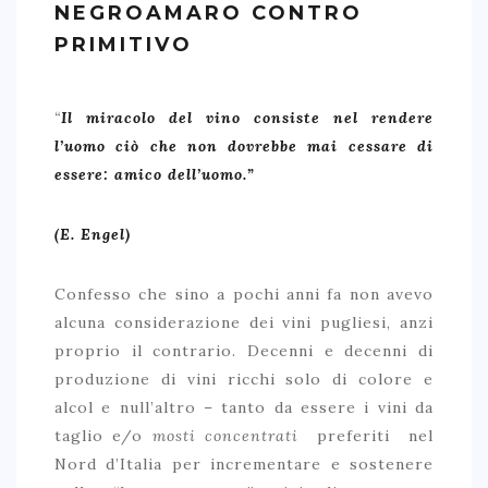
NEGROAMARO CONTRO
PRIMITIVO
“
Il miracolo del vino consiste nel rendere
l’uomo ciò che non dovrebbe mai cessare di
essere: amico dell’uomo.”
ARCHIVIO ARTICOLI
CARMIGNANO, IL TOSCANO “DIVERSO”
(E. Engel)
EVVIVA LA ROMAGNA, EVVIVA IL SANGIOVESE…
Confesso che sino a pochi anni fa non avevo
FALERNO DEL MASSICO, MITO E REALTÀ
alcuna considerazione dei vini pugliesi, anzi
ORVIETO, THE ETRUSCAN WINE
proprio il contrario. Decenni e decenni di
ROSSESE DI DOLCEACQUA, IL VINO DEL PONTE
produzione di vini ricchi solo di colore e
alcol e null’altro – tanto da essere i vini da
CARIGNANO DEL SULCIS: MEDITERRANEAN ESSENCE
taglio e/o
mosti concentrati
preferiti nel
GUARDA FRASCATI, CH’È TUTTA ‘N SORISO…..
Nord d’Italia per incrementare e sostenere