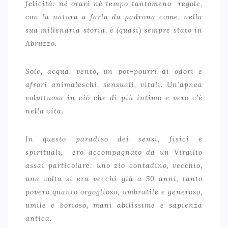
LE MILLE BOLLE…OLTRE IL PO
felicità: né orari né tempo tantomeno regole,
con la natura a farla da padrona come, nella
IL VERDICCHIO VISTO DA UN .. BALCONE
sua millenaria storia, è (quasi) sempre stato in
DOUCE SICILE
Abruzzo.
FRIULANO, MY LOVE
Sole, acqua, vento, un pot-pourri di odori e
BRUNELLO VS BRUNELLO TENUTA IL POGGIONE SFIDA
afrori animaleschi, sensuali, vitali. Un’apnea
CASANOVA DI NERI
voluttuosa in ciò che di più intimo e vero c’è
IL VASSALLO: UN PICCOLO GRANDE BORDEAUX ALLE
nella vita.
PORTE DI ROMA
In questo paradiso dei sensi, fisici e
spirituali, ero accompagnato da un Virgilio
assai particolare: uno zio contadino, vecchio,
una volta si era vecchi già a 50 anni, tanto
povero quanto orgoglioso, umbratile e generoso,
umile e borioso, mani abilissime e sapienza
antica.