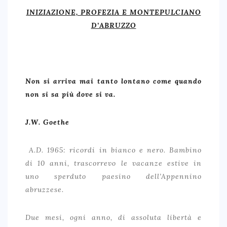
INIZIAZIONE, PROFEZIA E MONTEPULCIANO
D’ABRUZZO
Non si arriva mai tanto lontano come quando
ARCHIVIO ARTICOLI
non si sa più dove si va.
CARMIGNANO, IL TOSCANO “DIVERSO”
EVVIVA LA ROMAGNA, EVVIVA IL SANGIOVESE…
J.W. Goethe
FALERNO DEL MASSICO, MITO E REALTÀ
A.D. 1965: ricordi in bianco e nero. Bambino
ORVIETO, THE ETRUSCAN WINE
di 10 anni, trascorrevo le vacanze estive in
ROSSESE DI DOLCEACQUA, IL VINO DEL PONTE
uno sperduto paesino dell’Appennino
abruzzese.
CARIGNANO DEL SULCIS: MEDITERRANEAN ESSENCE
GUARDA FRASCATI, CH’È TUTTA ‘N SORISO…..
Due mesi, ogni anno, di assoluta libertà e