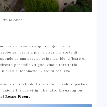
, tra le cosse”
ne per i vini monovitigno in generale e
trebbe sembrare a prima vista una sorta di
isponde ad una precisa esigenza: identificare e,
iretto possibile vitigno, vino e territorio
 il quale il fenomeno “vino” si realizza.
ambolo: è presto detto. Perché desidero parlare
l’unione fra due vitigni ha fatto la sua ragion
del
Rosso Piceno
.