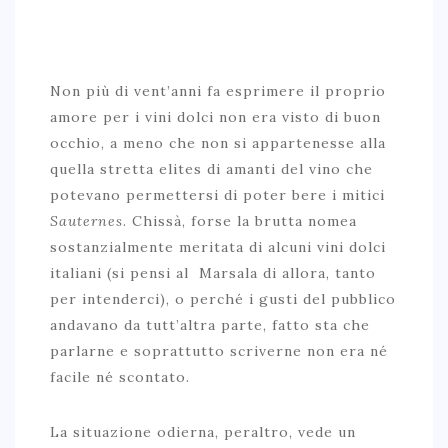
LE MILLE BOLLE…OLTRE IL PO
IL VERDICCHIO VISTO DA UN .. BALCONE
DOUCE SICILE
Non più di vent’anni fa esprimere il proprio
FRIULANO, MY LOVE
amore per i vini dolci non era visto di buon
occhio, a meno che non si appartenesse alla
BRUNELLO VS BRUNELLO TENUTA IL POGGIONE SFIDA
quella stretta elites di amanti del vino che
CASANOVA DI NERI
potevano permettersi di poter bere i mitici
IL VASSALLO: UN PICCOLO GRANDE BORDEAUX ALLE
Sauternes
. Chissà, forse la brutta nomea
PORTE DI ROMA
sostanzialmente meritata di alcuni vini dolci
italiani (si pensi al Marsala di allora, tanto
per intenderci), o perché i gusti del pubblico
andavano da tutt’altra parte, fatto sta che
parlarne e soprattutto scriverne non era né
facile né scontato.
La situazione odierna, peraltro, vede un