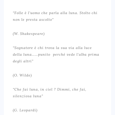
“Folle è l’uomo che parla alla luna. Stolto chi
non le presta ascolto”
(W. Shakespeare)
ARCHIVIO ARTICOLI
“Sognatore è chi trova la sua via alla luce
CARMIGNANO, IL TOSCANO “DIVERSO”
della luna……punito perché vede l’alba prima
EVVIVA LA ROMAGNA, EVVIVA IL SANGIOVESE…
degli altri”
FALERNO DEL MASSICO, MITO E REALTÀ
(O. Wilde)
ORVIETO, THE ETRUSCAN WINE
ROSSESE DI DOLCEACQUA, IL VINO DEL PONTE
“Che fai luna, in ciel ? Dimmi, che fai,
silenziosa luna”
CARIGNANO DEL SULCIS: MEDITERRANEAN ESSENCE
GUARDA FRASCATI, CH’È TUTTA ‘N SORISO…..
(G. Leopardi)